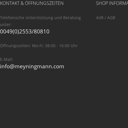
KONTAKT & ÖFFNUNGSZEITEN
SHOP INFORM
Telefonische Unterstützung und Beratung
AVB / AGB
unter:
0049(0)2553/80810
Öffnungszeiten: Mo-Fr, 08:00 - 16:00 Uhr
E-Mail:
info@meyningmann.com