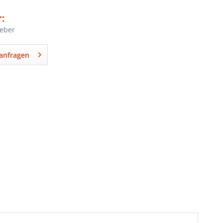
:
leber
anfragen