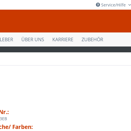
Service/Hilfe
KLEBER
ÜBER UNS
KARRIERE
ZUBEHÖR
Nr.:
3EB
che/ Farben: