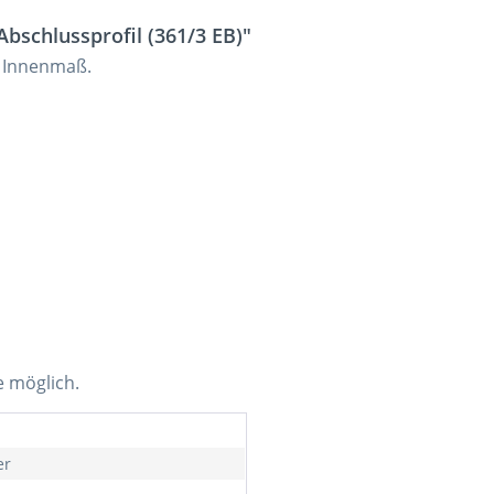
bschlussprofil (361/3 EB)"
m Innenmaß.
e möglich.
er