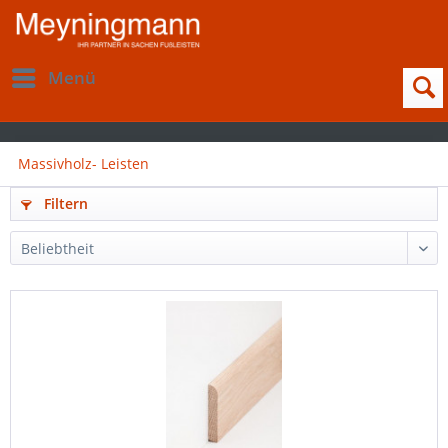
Menü
Massivholz- Leisten
Filtern