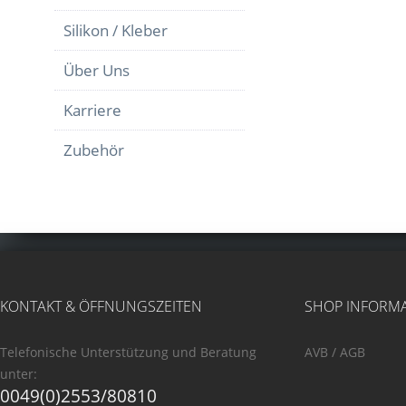
Silikon / Kleber
Über Uns
Karriere
Zubehör
KONTAKT & ÖFFNUNGSZEITEN
SHOP INFORM
Telefonische Unterstützung und Beratung
AVB / AGB
unter:
0049(0)2553/80810