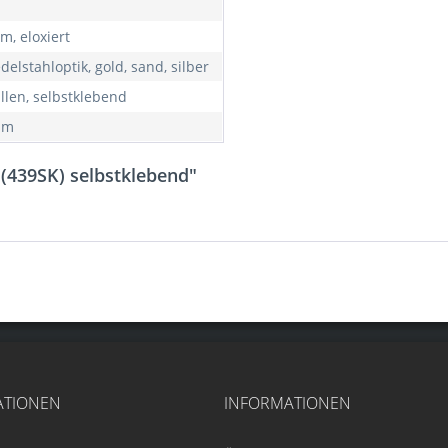
m, eloxiert
delstahloptik, gold, sand, silber
illen, selbstklebend
0 m
 (439SK) selbstklebend"
ATIONEN
INFORMATIONEN