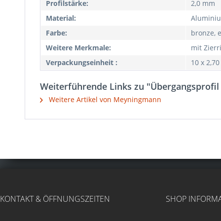
Profilstärke:
2,0 mm
Material:
Aluminiu
Farbe:
bronze, e
Weitere Merkmale:
mit Zierr
Verpackungseinheit :
10 x 2,7
Weiterführende Links zu "Übergangsprofil
Weitere Artikel von Meyningmann
KONTAKT & ÖFFNUNGSZEITEN
SHOP INFORM