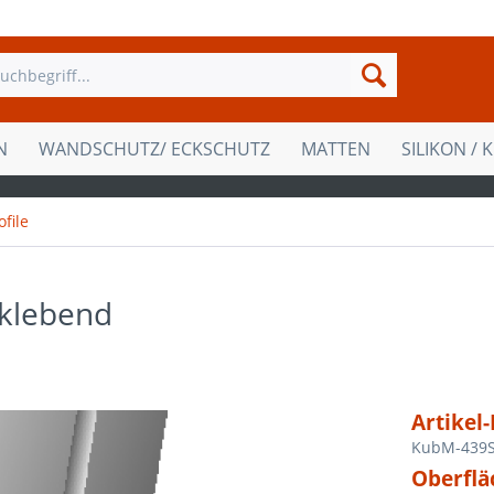
N
WANDSCHUTZ/ ECKSCHUTZ
MATTEN
SILIKON / 
file
tklebend
Artikel-
KubM-439
Oberflä