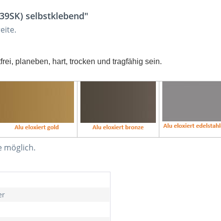
39SK) selbstklebend"
eite.
rei, planeben, hart, trocken und tragfähig sein.
e möglich.
er