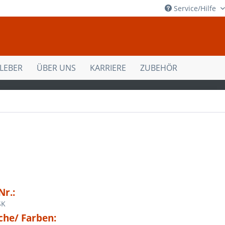
Service/Hilfe
KLEBER
ÜBER UNS
KARRIERE
ZUBEHÖR
Nr.:
SK
che/ Farben: