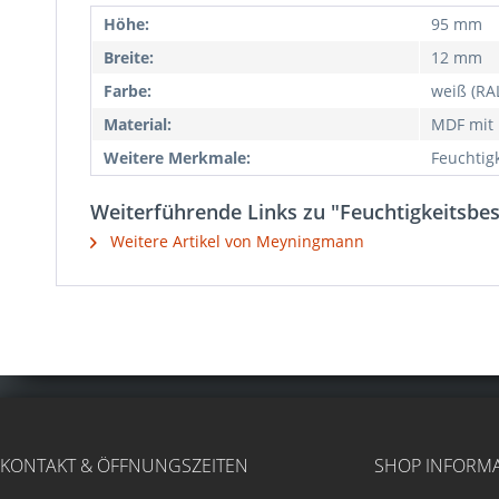
Höhe:
95 mm
Breite:
12 mm
Farbe:
weiß (RA
Material:
MDF mit 
Weitere Merkmale:
Feuchtig
Weiterführende Links zu "Feuchtigkeitsbe
Weitere Artikel von Meyningmann
KONTAKT & ÖFFNUNGSZEITEN
SHOP INFORM