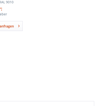
RAL 9010
:
leber
anfragen