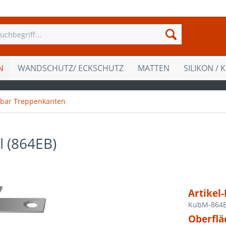
N
WANDSCHUTZ/ ECKSCHUTZ
MATTEN
SILIKON / 
gbar Treppenkanten
l (864EB)
Artikel-
KubM-864
Oberflä