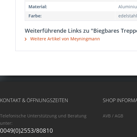
Material:
Aluminiu
Farbe:
edelstahl
Weiterführende Links zu "Biegbares Trepp
Weitere Artikel von Meyningmann
KONTAKT & ÖFFNUNGSZEITEN
SHOP INFORM
Telefonische Unterstützung und Beratung
AVB / AGB
unter:
0049(0)2553/80810