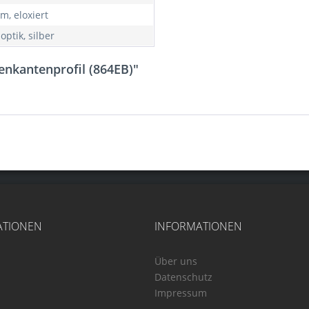
m, eloxiert
optik, silber
enkantenprofil (864EB)"
ATIONEN
INFORMATIONEN
Über uns
Datenschutz
Impressum