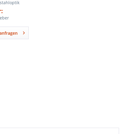
lstahloptik
:
leber
anfragen