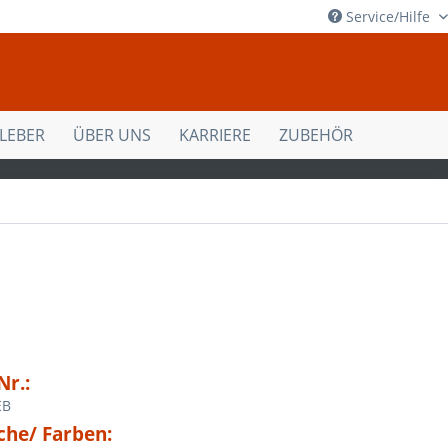
Service/Hilfe
KLEBER
ÜBER UNS
KARRIERE
ZUBEHÖR
Nr.:
EB
che/ Farben: