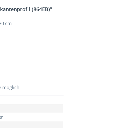
antenprofil (864EB)"
 80 cm
e möglich.
er